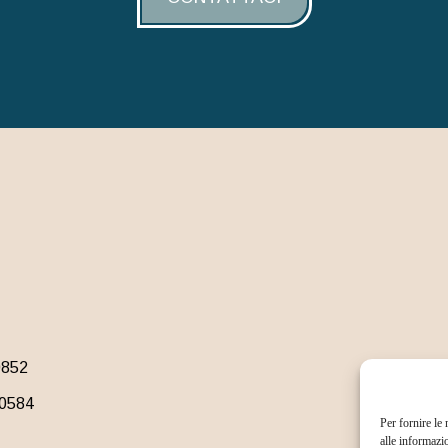
0852
10584
Per fornire le
alle informazi