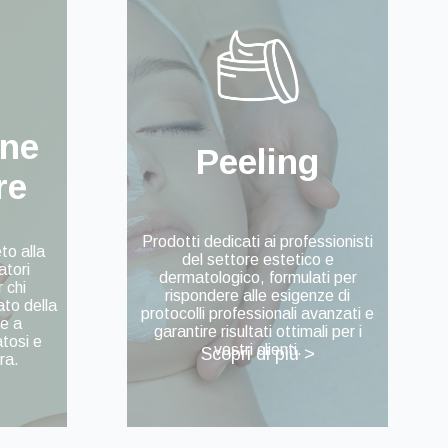
one
Peeling
re
Prodotti dedicati ai professionisti
to alla
del settore estetico e
atori
dermatologico, formulati per
r chi
rispondere alle esigenze di
ato della
protocolli professionali avanzati e
re a
garantire risultati ottimali per i
tosi e
vostri clienti.
Scopri di più >
ura.