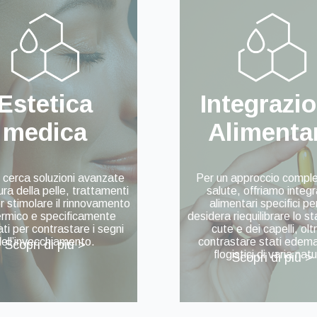
Estetica
Integrazi
medica
Alimenta
i cerca soluzioni avanzate
Per un approccio comple
ura della pelle, trattamenti
salute, offriamo integr
er stimolare il rinnovamento
alimentari specifici pe
ermico e specificamente
desidera riequilibrare lo st
ti per contrastare i segni
cute e dei capelli, olt
dell’invecchiamento.
contrastare stati edema
Scopri di più >
flogistici di varia nat
Scopri di più >