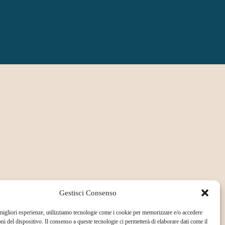
Gestisci Consenso
 migliori esperienze, utilizziamo tecnologie come i cookie per memorizzare e/o accedere
oni del dispositivo. Il consenso a queste tecnologie ci permetterà di elaborare dati come il