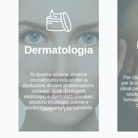
Dermatologia
In questa sezione troverai
Per ch
cosmeceutici indicati per la
per la c
risoluzione di varie problematiche
ideali p
cutanee, quali detergenti
epid
viso/corpo e dermolatti peculiari,
formula
prodotti tricologici, creme e
prodotti speciali di trattamento
Scopri di più >