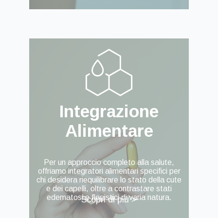
Integrazione
Alimentare
Per un approccio completo alla salute,
offriamo integratori alimentari specifici per
chi desidera riequilibrare lo stato della cute
e dei capelli, oltre a contrastare stati
edematosi e flogistici di varia natura.
Scopri di più >