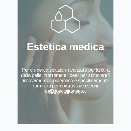
Estetica medica
Per chi cerca soluzioni avanzate per la cura
della pelle, trattamenti ideali per stimolare il
rinnovamento epidermico e specificamente
formulati per contrastare i segni
dell’invecchiamento.
Scopri di più >