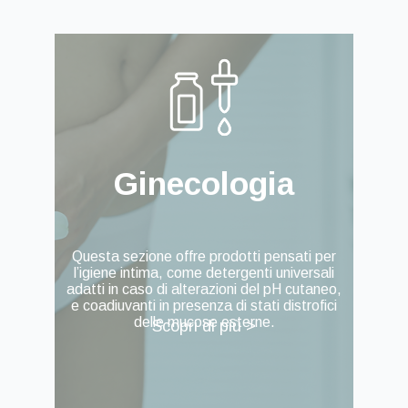
Ginecologia
Questa sezione offre prodotti pensati per
l’igiene intima, come detergenti universali
adatti in caso di alterazioni del pH cutaneo,
e coadiuvanti in presenza di stati distrofici
delle mucose esterne.
Scopri di più >