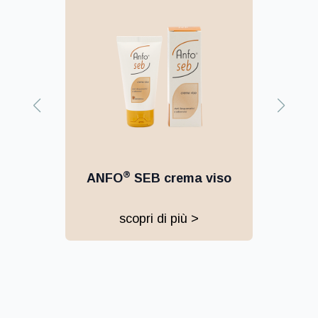
®
o
ANFO
SEB shampoo-doccia
scopri di più >