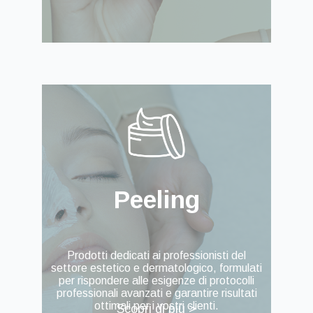
Peeling
Prodotti dedicati ai professionisti del
settore estetico e dermatologico, formulati
per rispondere alle esigenze di protocolli
professionali avanzati e garantire risultati
ottimali per i vostri clienti.
Scopri di più >