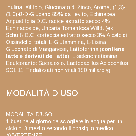
Inulina, Xilitolo, Gluconato di Zinco, Aroma, (1,3)-
(1,6)-ß-D-Glucano 85% da lievito, Echinacea
Angustifolia D.C. radice estratto secco 4%
Echinacoside, Uncaria Tomentosa Willd. (ex
Schult) D.C. corteccia estratto secco 3% Alcaloidi
Ossindolici totali, L-Glutammina, L-Lisina,
Gluconato di Manganese, Lattoferrina (
contiene
latte e derivati del latte
), L-selenometionina.
Edulcorante: Sucralosio. Lactobacillus Acidophilus
SGL 11 Tindalizzati non vitali 150 miliardi/g.
MODALITÀ D'USO
MODALITA’ D’USO:
1 bustina al giorno da sciogliere in acqua per un
ciclo di 3 mesi o secondo il consiglio medico.
AVVERTENZE: