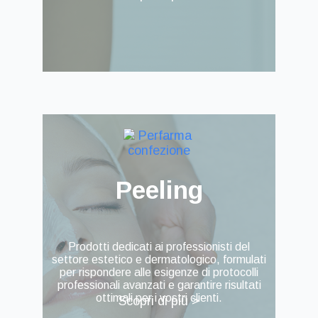
Peeling
Prodotti dedicati ai professionisti del
settore estetico e dermatologico, formulati
per rispondere alle esigenze di protocolli
professionali avanzati e garantire risultati
ottimali per i vostri clienti.
Scopri di più >