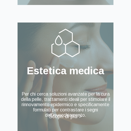
Estetica medica
Per chi cerca soluzioni avanzate per la cura
della pelle, trattamenti ideali per stimolare il
rinnovamento epidermico e specificamente
formulati per contrastare i segni
dell’invecchiamento.
Scopri di più >