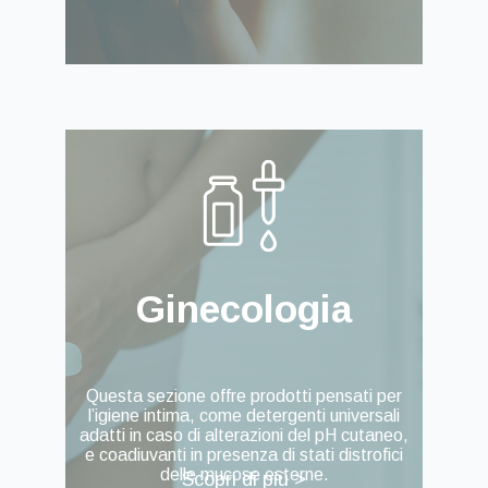
Ginecologia
Questa sezione offre prodotti pensati per
l’igiene intima, come detergenti universali
adatti in caso di alterazioni del pH cutaneo,
e coadiuvanti in presenza di stati distrofici
delle mucose esterne.
Scopri di più >